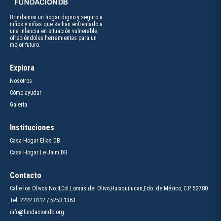
Brindamos un hogar digno y seguro a
niños y niñas que se han enfrentado a
una infancia en situación vulnerable,
ofreciéndoles herramientas para un
mejor futuro.
Explora
Nosotros
Cómo ayudar
Galería
Instituciones
Casa Hogar Ellas DB
Casa Hogar Le Jaim DB
Contacto
Calle los Olivos No.4,Col.Lomas del Olivo,Huixquilucan,Edo. de México, C.P. 52780
Tel.
2222 0112
/
5253 1363
info@fundaciondb.org