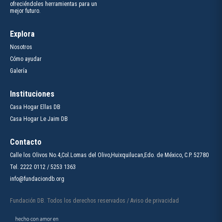
ofreciéndoles herramientas para un
mejor futuro.
Explora
Nosotros
Cómo ayudar
Galería
Instituciones
Casa Hogar Ellas DB
Casa Hogar Le Jaim DB
Contacto
Calle los Olivos No.4,Col.Lomas del Olivo,Huixquilucan,Edo. de México, C.P. 52780
Tel.
2222 0112
/
5253 1363
info@fundaciondb.org
Fundación DB. Todos los derechos reservados /
Aviso de privacidad